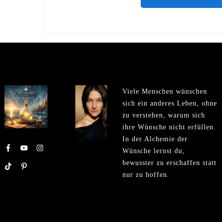
Viele Menschen wünschen
sich ein anderes Leben, ohne
zu verstehen, warum sich
ihre Wünsche nicht erfüllen.
In der Alchemie der
Wünsche lernst du,
bewusster zu erschaffen statt
nur zu hoffen.