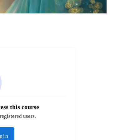
ess this course
registered users.
ogin