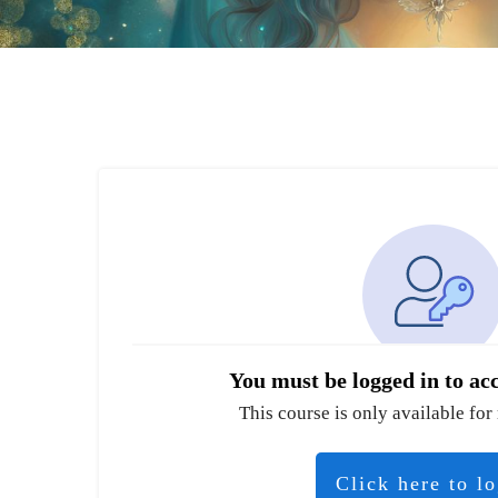
You must be logged in to acc
This course is only available for 
Click here to l