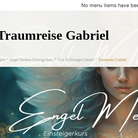
No menu items have bee
Traumreise Gabriel
urse
Engel Studium Einsteigerkurs
Unit 16 Erzengel Gabriel
Traumreise Gabriel