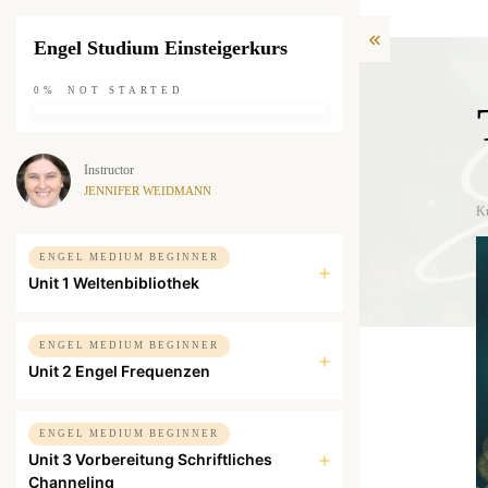
Engel Studium Einsteigerkurs
0%
NOT STARTED
Instructor
JENNIFER WEIDMANN
K
ENGEL MEDIUM BEGINNER
Unit 1 Weltenbibliothek
ENGEL MEDIUM BEGINNER
Unit 2 Engel Frequenzen
ENGEL MEDIUM BEGINNER
Unit 3 Vorbereitung Schriftliches
Channeling