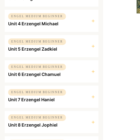
ENGEL MEDIUM BEGINNER
Unit 4 Erzengel Michael
ENGEL MEDIUM BEGINNER
Unit 5 Erzengel Zadkiel
ENGEL MEDIUM BEGINNER
Unit 6 Erzengel Chamuel
ENGEL MEDIUM BEGINNER
Unit 7 Erzengel Haniel
ENGEL MEDIUM BEGINNER
Unit 8 Erzengel Jophiel