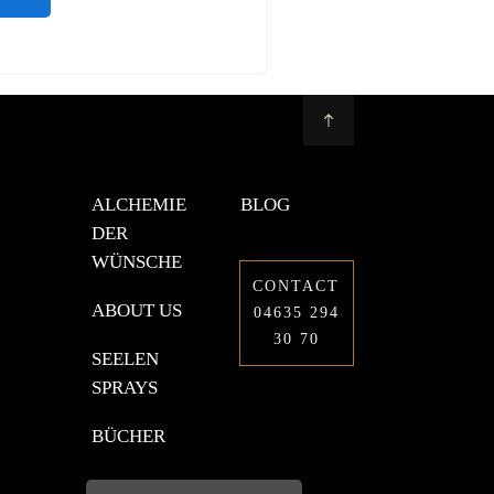
ALCHEMIE
BLOG
DER
WÜNSCHE
CONTACT
ABOUT US
04635 294
30 70
SEELEN
SPRAYS
BÜCHER