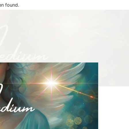
n found.