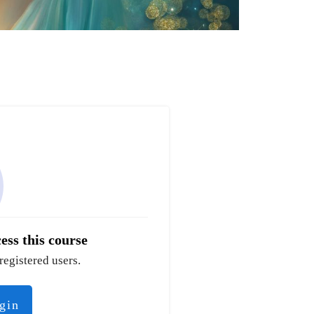
ess this course
registered users.
ogin