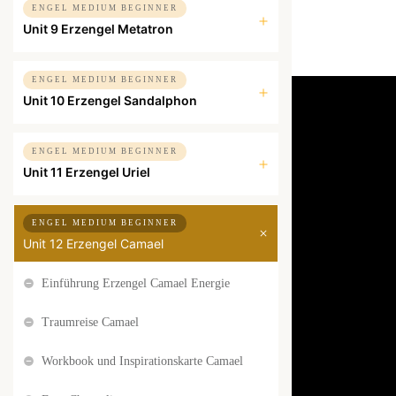
ENGEL MEDIUM BEGINNER
Unit 9 Erzengel Metatron
ENGEL MEDIUM BEGINNER
Unit 10 Erzengel Sandalphon
ENGEL MEDIUM BEGINNER
Unit 11 Erzengel Uriel
ENGEL MEDIUM BEGINNER
Unit 12 Erzengel Camael
Einführung Erzengel Camael Energie
Traumreise Camael
Workbook und Inspirationskarte Camael