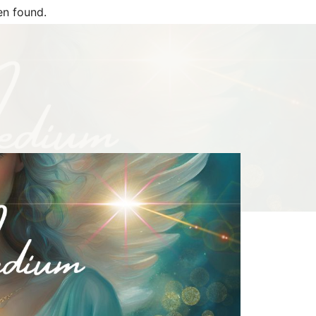
n found.