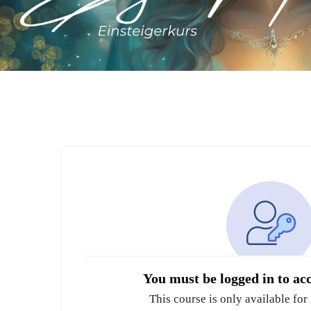
You must be logged in to acc
This course is only available for 