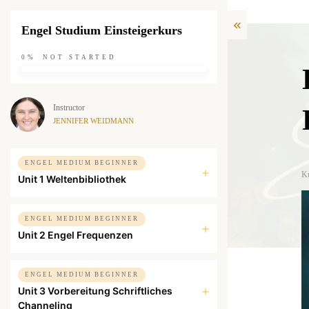
Engel Studium Einsteigerkurs
0%
NOT STARTED
Instructor
JENNIFER WEIDMANN
ENGEL MEDIUM BEGINNER
K
Unit 1 Weltenbibliothek
ENGEL MEDIUM BEGINNER
Unit 2 Engel Frequenzen
ENGEL MEDIUM BEGINNER
Unit 3 Vorbereitung Schriftliches
Channeling