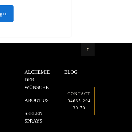
ogin
ALCHEMIE
BLOG
DER
WÜNSCHE
CONTACT
ABOUT US
04635 294
30 70
SEELEN
SPRAYS