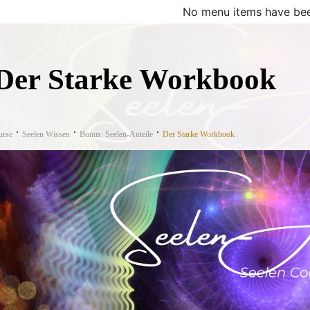
No menu items have bee
Der Starke Workbook
urse
Seelen Wissen
Bonus: Seelen-Anteile
Der Starke Workbook