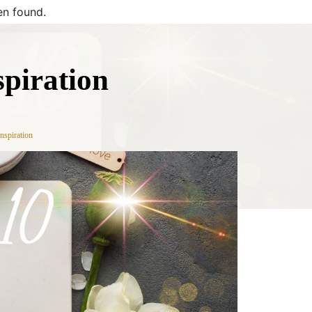
n found.
spiration
nspiration