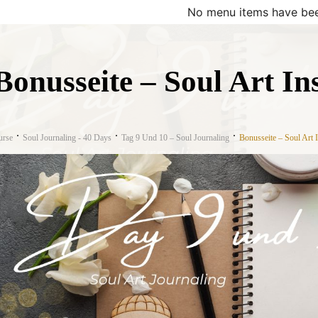
No menu items have bee
Bonusseite – Soul Art In
urse
Soul Journaling - 40 Days
Tag 9 Und 10 – Soul Journaling
Bonusseite – Soul Art I