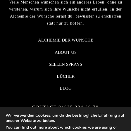
Viele Menschen wünschen sich ein anderes Leben, ohne zu
verstehen, warum sich ihre Wünsche nicht erfüllen. In der
Alchemie der Wünsche lernst du, bewusster zu erschaffen
statt nur zu hoffen.
ALCHEMIE DER WÜNSCHE
ABOUT US
SEELEN SPRAYS
BÜCHER
BLOG
CONTACT 04635 294 30 70
Wir verwenden Cookies, um dir die bestmögliche Erfahrung auf
unserer Website zu bieten.
You can find out more about which cookies we are using or