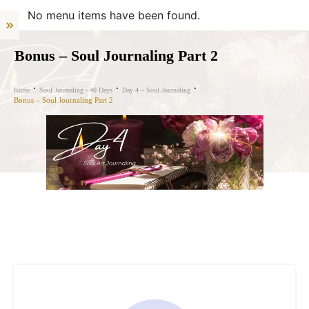
No menu items have been found.
Bonus – Soul Journaling Part 2
Kurse
Soul Journaling - 40 Days
Day 4 – Soul Journaling
Bonus – Soul Journaling Part 2