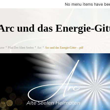
No menu items have bee
Arc und das Energie-Gitt
urse
Pfad Der Alten Seelen
Arc
Arc und das Energie-Gitter – pdf