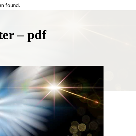
n found.
er – pdf