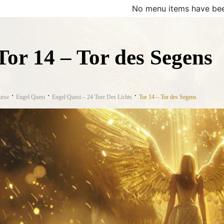
No menu items have bee
Tor 14 – Tor des Segens
urse
Engel Quest
Engel Quest – 24 Tore Des Lichts
Tor 14 – Tor des Segens