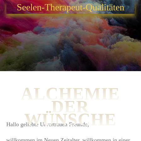
Seelen-Therapeut-Qualitäten
ALCHEMIE
DER
WÜNSCHE
Hallo geliebte Urvertrauen Freunde,
willkommen im Neuen Zeitalter, willkommen in einer