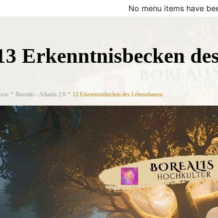
No menu items have bee
13 Erkenntnisbecken de
urse
Borealis - Atlantis 2.0
13 Erkenntnisbecken des Lebensbaums