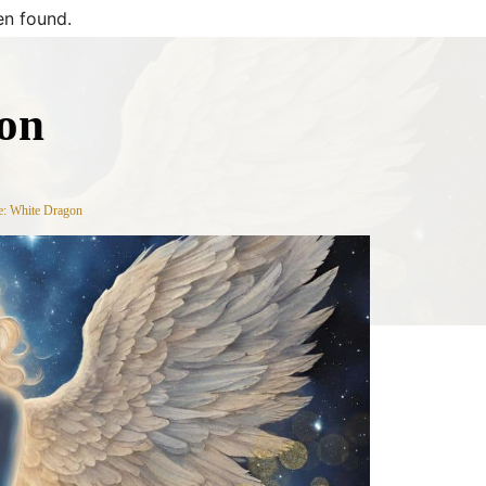
n found.
on
e: White Dragon