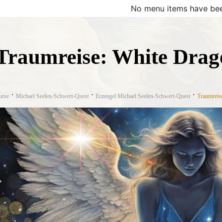
No menu items have bee
Traumreise: White Drag
urse
Michael Seelen-Schwert-Quest
Erzengel Michael Seelen-Schwert-Quest
Traumreis