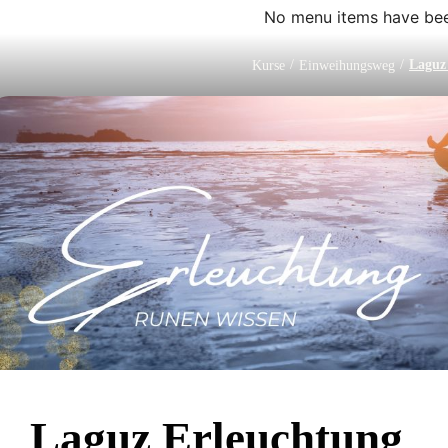
No menu items have bee
/
/
Laguz
Kurse
Einweihungsweg
Laguz Erleuchtung