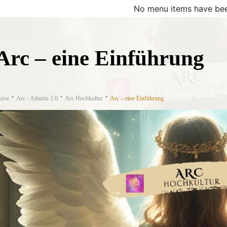
No menu items have bee
Arc – eine Einführung
urse
Arc - Atlantis 2.0
Arc Hochkultur
Arc – eine Einführung