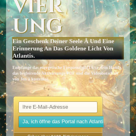
Vier
Ung
Ein Geschenk Deiner Seele Â Und Eine
Erinnerung An Das Goldene Licht Von
Atlantis.
Empfange das energetische Frequenzbild fÃ¼r dein Handy,
das begleitende Aktivierungs-PDF und die Videobotschaft
von Jen â kostenlos.