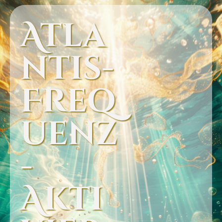
Atla
Ntis-
Freq
Uenz
-
Akti