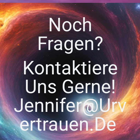
Noch
Fragen?
Kontaktiere
Uns Gerne!
Jennifer@urv
Ertrauen.de